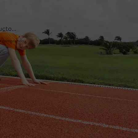
cto...
uir comprando.