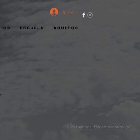
Iniciar sesión
RIOS
ESCUELA
ADULTOS
e
Ordenar por:
Recomendados