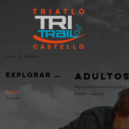
Inicio
Adultos
Adulto
Explorar por
Aquí podrás encontrar toda la 
Adultos
triatlón o de trail.
Escuela
0 productos